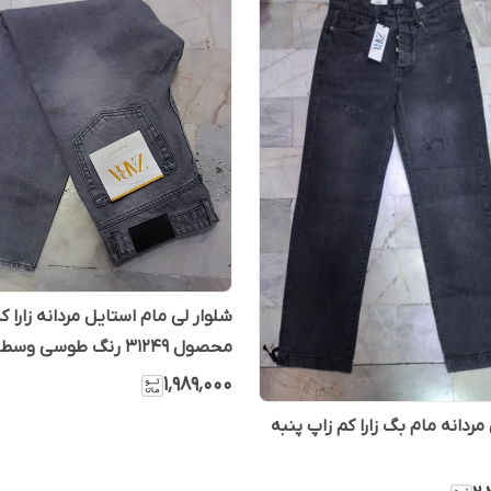
شلوار لی مام استایل مردانه زارا ک
محصول 31249 رنگ طوسی وسط
۱٬۹۸۹٬۰۰۰
مردانه مام بگ زارا کم زاپ پنبه