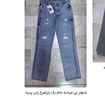
د
شلوار لی مردانه مام بگ زاراطرح زاپ پنبه