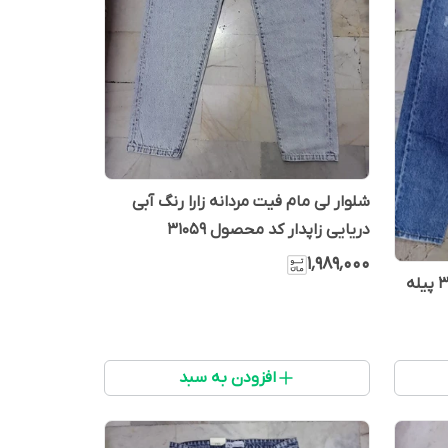
شلوار لی مام فیت مردانه زارا رنگ آبی
دریایی زاپدار کد محصول 31059
۱٬۹۸۹٬۰۰۰
شلوار لی مردانه مام فیت کد 31142 پیله
افزودن به سبد