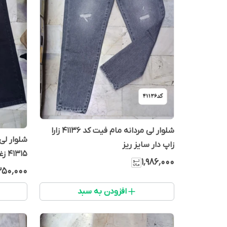
شلوار لی مردانه مام فیت کد 41136 زارا
شلوار لی
زاپ دار سایز ریز
41315 زغالی تینت صورتی زاپدار
۱٬۹۸۶٬۰۰۰
۲۵۰٬۰۰۰
افزودن به سبد