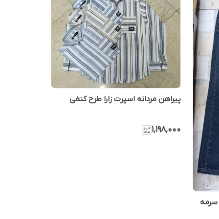
پیراهن مردانه اسپرت زارا طرح کنفی
۱٬۱۹۸٬۰۰۰
لوار لی مردانه مام بگ کد 41216 سرمه