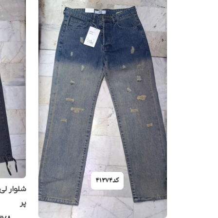
شلوار لی 
پر