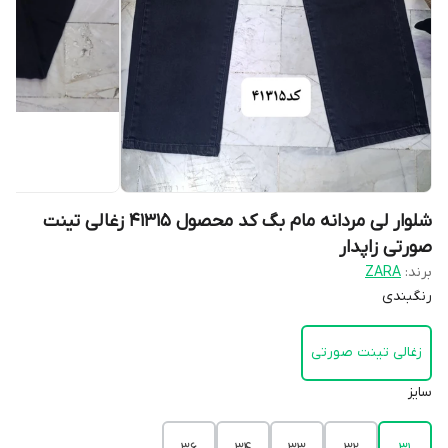
شلوار لی مردانه مام بگ کد محصول 41315 زغالی تینت
صورتی زاپدار
برند:
ZARA
رنگبندی
زغالی تینت صورتی
سایز