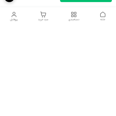
خانه
دسته‌بندی
سبد خرید
پروفایل
دسترسی سریع
تماس با ما
سیاست حریم خصوصی
ثبت نظرات
شکایات
درباره ما
قوانین و مقررات
فروشگاه از ساعت09:00 تا20:00 اماده پاسخگویی به مشتریان عزیز و
همچنین مشاوره خرید در خدمت می باشد.
شماره تماس
09148105196