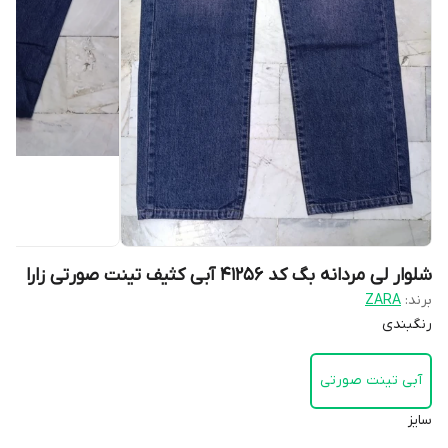
شلوار لی مردانه بگ کد 41256 آبی کثیف تینت صورتی زارا
برند:
ZARA
رنگبندی
آبی تینت صورتی
سایز