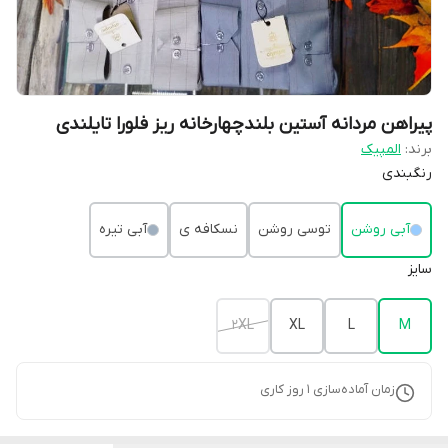
پیراهن مردانه آستین بلندچهارخانه ریز فلورا تایلندی
برند:
المپیک
رنگبندی
آبی روشن
توسی روشن
نسکافه ی
آبی تیره
سایز
2XL
XL
L
M
زمان آماده‌سازی
1
روز کاری