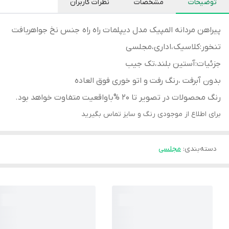
توضیحات
مشخصات
نظرات کاربران
پیراهن مردانه المپیک مدل دیپلمات راه راه جنس نخ جواهربافت
تنخور:کلاسیک،اداری،مجلسی
جزئیات:آستین بلند،تک جیب
بدون آبرفت ،رنگ رفت و اتو خوری فوق العاده
رنگ محصولات در تصویر تا 20 %باواقعیت متفاوت خواهد بود.
برای اطلاع از موجودی رنگ و سایز تماس بگیرید
دسته‌بندی
:
مجلسی