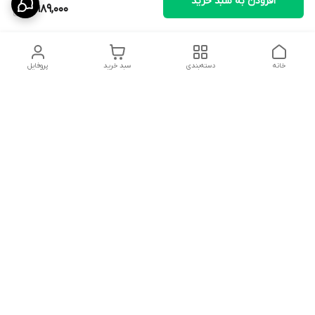
افزودن به سبد خرید
2,989,000
خانه
دسته‌بندی
سبد خرید
پروفایل
دسترسی سریع
تماس با ما
سیاست حریم خصوصی
ثبت نظرات
شکایات
درباره ما
قوانین و مقررات
فروشگاه از ساعت09:00 تا20:00 اماده پاسخگویی به مشتریان عزیز و
همچنین مشاوره خرید در خدمت می باشد.