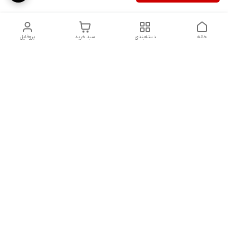
خانه
دسته‌بندی
سبد خرید
پروفایل
دسترسی سریع
تماس با ما
سیاست حریم خصوصی
ثبت نظرات
شکایات
درباره ما
قوانین و مقررات
فروشگاه از ساعت09:00 تا20:00 اماده پاسخگویی به مشتریان عزیز و
همچنین مشاوره خرید در خدمت می باشد.
شماره تماس
09148105196