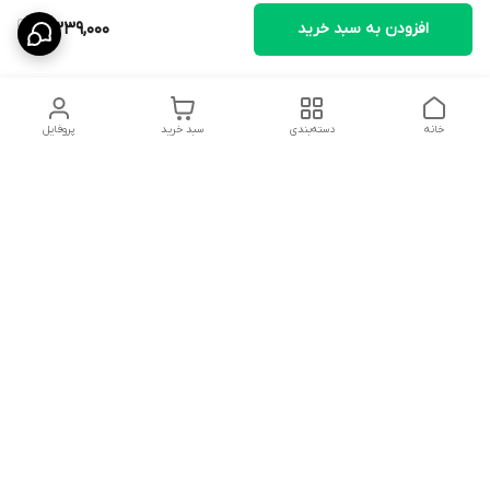
افزودن به سبد خرید
2,339,000
خانه
دسته‌بندی
سبد خرید
پروفایل
دسترسی سریع
تماس با ما
سیاست حریم خصوصی
ثبت نظرات
شکایات
درباره ما
قوانین و مقررات
فروشگاه از ساعت09:00 تا20:00 اماده پاسخگویی به مشتریان عزیز و