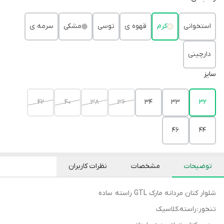
استخوانی
کرم
قهوه ی
توسی
مشکی
سرمه ی
دارچینی
سایز
42
40
38
36
34
33
32
46
44
توضیحات
مشخصات
نظرات کاربران
شلوار کتان مردانه مارک GTL راسته ساده
تنخور: راسته،کلاسیک