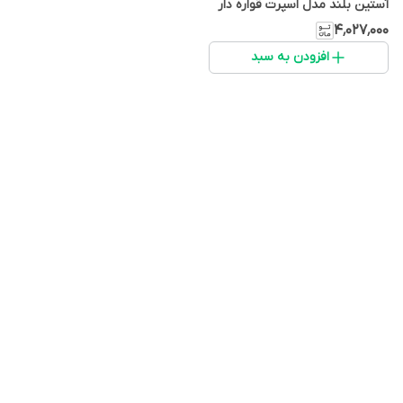
آستین بلند مدل اسپرت قواره دار
مارک نایک
۴٬۰۲۷٬۰۰۰
افزودن به سبد