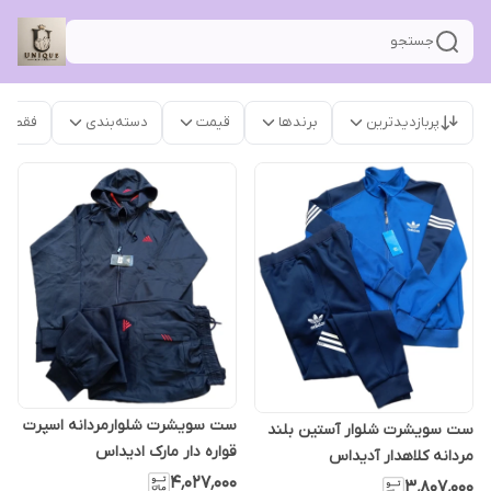
جستجو
پربازدیدترین
برندها
قیمت
دسته‌بندی
فقط م
ست سویشرت شلوارمردانه اسپرت
ست سویشرت شلوار آستین بلند
قواره دار مارک ادیداس
مردانه کلاهدار آدیداس
۴٬۰۲۷٬۰۰۰
۳٬۸۰۷٬۰۰۰