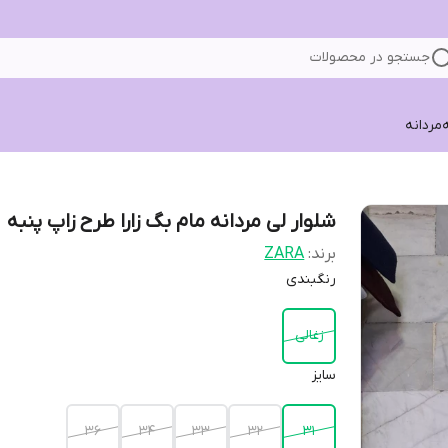
جستجو در محصولات
ه
مردانه
شلوار لی مردانه مام بگ زارا طرح زاپ پنبه
برند:
ZARA
رنگبندی
زغالی
سایز
36
34
33
32
31