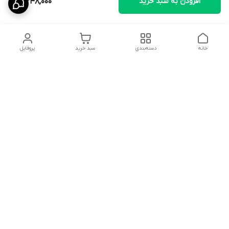
افزودن به سبد خرید
2,348,000
خانه
دسته‌بندی
سبد خرید
پروفایل
دسترسی سریع
تماس با ما
سیاست حریم خصوصی
ثبت نظرات
شکایات
درباره ما
قوانین و مقررات
فروشگاه از ساعت09:00 تا20:00 اماده پاسخگویی به مشتریان عزیز و
همچنین مشاوره خرید در خدمت می باشد.