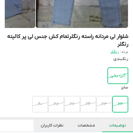
شلوار لی مردانه راسته رنگلرتمام کش جنس لی پر کالیته
رنگلر
برند:
رنگلر
رنگبندی
آبی یخی
سایز
40
38
36
34
33
32
توضیحات
مشخصات
نظرات کاربران