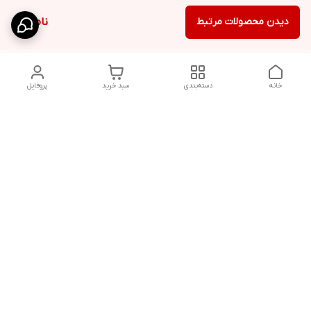
دیدن محصولات مرتبط
ناموجود
خانه
دسته‌بندی
سبد خرید
پروفایل
دسترسی سریع
تماس با ما
سیاست حریم خصوصی
ثبت نظرات
شکایات
درباره ما
قوانین و مقررات
فروشگاه از ساعت09:00 تا20:00 اماده پاسخگویی به مشتریان عزیز و