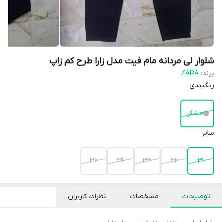
شلوار لی مردانه مام فیت مدل زارا طرح کم زاپ
برند:
ZARA
رنگبندی
مشکی
سایز
36
34
33
32
31
توضیحات
مشخصات
نظرات کاربران