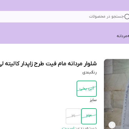
جستجو در محصولات
ه
مردانه
شلوار مردانه مام فیت طرح زاپدار کالیته لی
رنگبندی
آبی یخی
سایز
31
33
دسته‌بندی
:
اسپرت