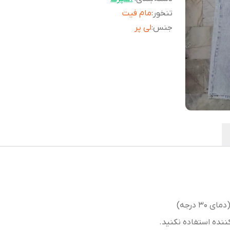
تنخور
:
مام فیت
جنس
:
لی پر
 درجه)
کننده استفاده نکنید.