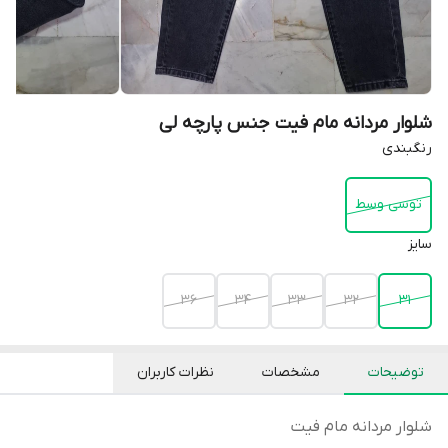
شلوار مردانه مام فیت جنس پارچه لی
رنگبندی
توسی وسط
سایز
36
34
33
32
31
توضیحات
مشخصات
نظرات کاربران
شلوار مردانه مام فیت