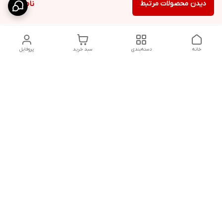
دیدن محصولات مرتبط
ناموجود
خانه
دسته‌بندی
سبد خرید
پروفایل
دسترسی سریع
تماس با ما
سیاست حریم خصوصی
ثبت نظرات
شکایات
درباره ما
قوانین و مقررات
فروشگاه از ساعت09:00 تا20:00 اماده پاسخگویی به مشتریان عزیز و
همچنین مشاوره خرید در خدمت می باشد.