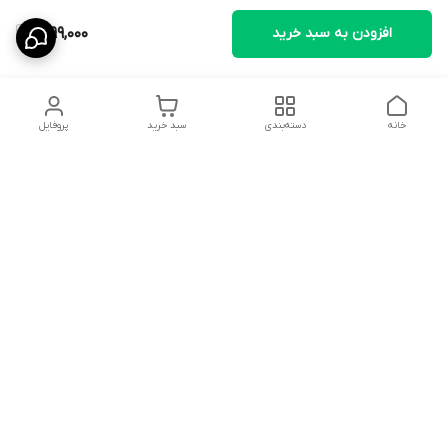
افزودن به سبد خرید
1,099,000
خانه
دسته‌بندی
سبد خرید
پروفایل
دسترسی سریع
تماس با ما
سیاست حریم خصوصی
ثبت نظرات
شکایات
درباره ما
قوانین و مقررات
فروشگاه از ساعت09:00 تا20:00 اماده پاسخگویی به مشتریان عزیز و