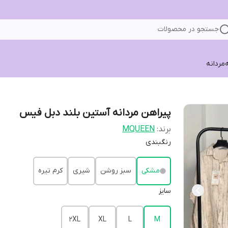
جستجو در محصولات
ه
مردانه
پیراهن مردانه آستین بلند دبل فیس
برند:
MQUEEN
رنگبندی
مشکی
سبز روشن
شیری
کرم تیره
سایز
2XL
XL
L
M