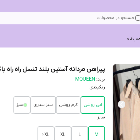
جستجو در محصولات
ه
مردانه
پیراهن مردانه آستین بلند تنسل راه راه ب
برند:
MQUEEN
رنگبندی
ابی روشن
کرم روشن
سبز سدری
سبز
سایز
2XL
XL
L
M