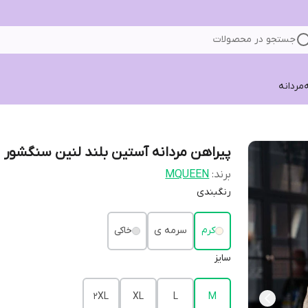
جستجو در محصولات
ه
مردانه
پیراهن مردانه آستین بلند لنین سنگشور
برند:
MQUEEN
رنگبندی
کرم
سرمه ی
خاکی
سایز
2XL
XL
L
M