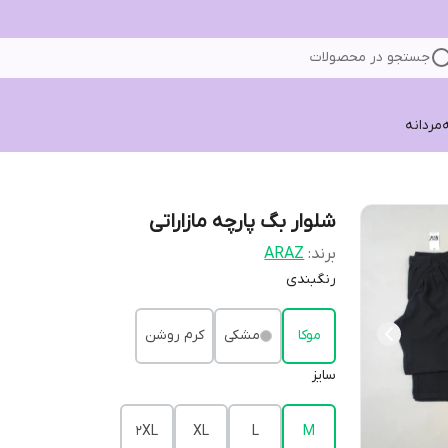
جستجو در محصولات
ه
مردانه
شلوار بگ پارچه مازاراتی
برند:
ARAZ
رنگبندی
موکا
مشکی
کرم روشن
سایز
2XL
XL
L
M