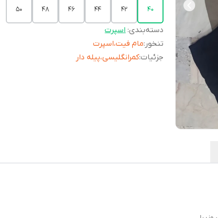
50
48
46
44
42
40
دسته‌بندی
:
اسپرت
تنخور
:
مام فیت،اسپرت
جزئیات
:
کمرانگلیسی،پیله دار
وزیبا