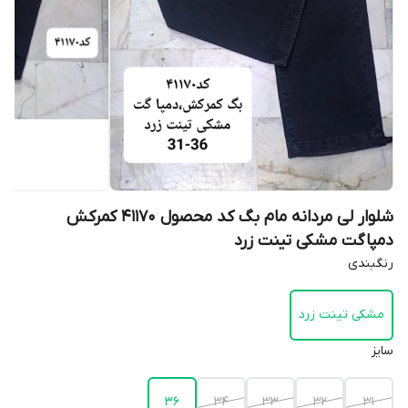
شلوار لی مردانه مام بگ کد محصول 41170 کمرکش
دمپاگت مشکی تینت زرد
رنگبندی
مشکی تینت زرد
سایز
36
34
33
32
31