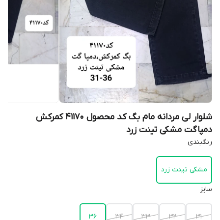
شلوار لی مردانه مام بگ کد محصول 41170 کمرکش
دمپاگت مشکی تینت زرد
رنگبندی
مشکی تینت زرد
سایز
36
34
33
32
31