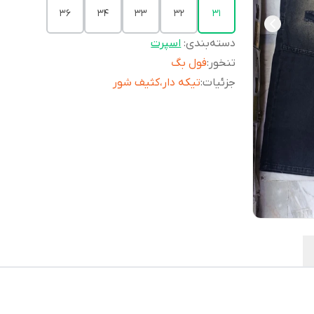
36
34
33
32
31
دسته‌بندی
:
اسپرت
تنخور
:
فول بگ
جزئیات
:
تیکه دار،کثیف شور