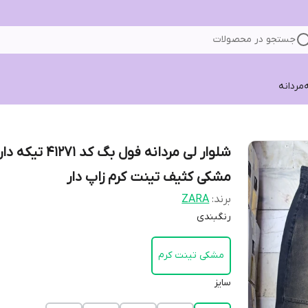
جستجو در محصولات
ه
مردانه
شلوار لی مردانه فول بگ کد 41271 تیکه دا
مشکی کثیف تینت کرم زاپ دار
برند:
ZARA
رنگبندی
مشکی تینت کرم
سایز