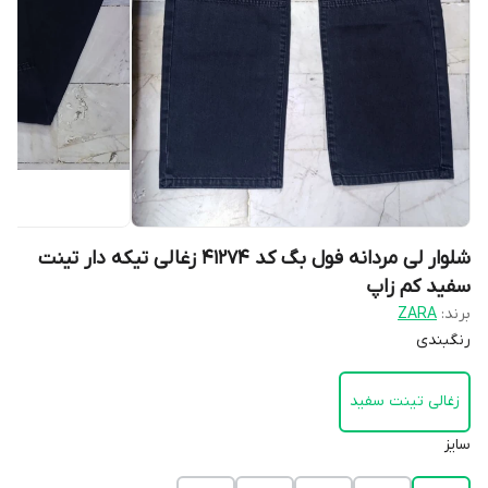
شلوار لی مردانه فول بگ کد 41274 زغالی تیکه دار تینت
سفید کم زاپ
برند:
ZARA
رنگبندی
زغالی تینت سفید
سایز