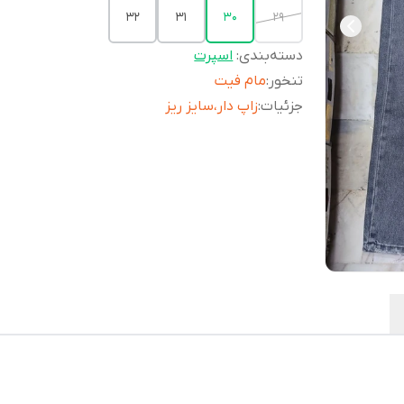
32
31
30
29
دسته‌بندی
:
اسپرت
تنخور
:
مام فیت
جزئیات
:
زاپ دار،سایز ریز