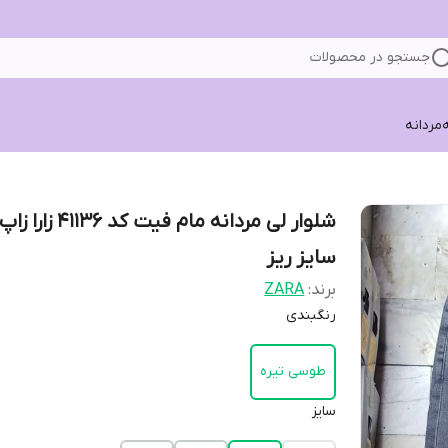
جستجو در محصولات
ه
مردانه
شلوار لی مردانه مام فیت کد 1136
سایز ریز
برند:
ZARA
رنگبندی
طوسی تیره
سایز