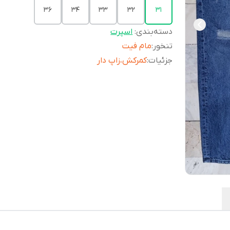
36
34
33
32
31
دسته‌بندی
:
اسپرت
تنخور
:
مام فیت
جزئیات
:
کمرکش،زاپ دار