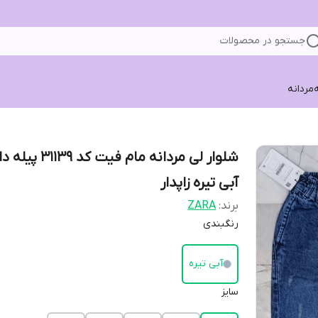
جستجو در محصولات
ه
مردانه
شلوار لی مردانه مام فیت کد 31139 پیل
آبی تیره زاپدار
برند:
ZARA
رنگبندی
آبی تیره
سایز