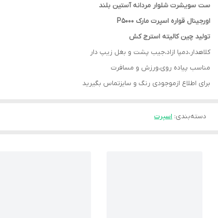
ست سویشرت شلوار مردانه آستین بلند
اورجینال قواره اسپرت مارک P5000
تولید چین کالیته استرج کش
کلاهدار،دمپا ازاد،جیب پشت و بغل زیپ دار
مناسب پیاده روی،ورزش و مسافرت
برای اطلاع ازموجودی رنگ و سایزتماس بگیرید
دسته‌بندی
:
اسپرت