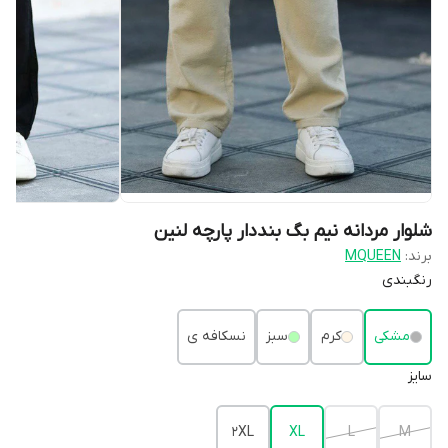
شلوار مردانه نیم بگ بنددار پارچه لنین
برند:
MQUEEN
رنگبندی
مشکی
کرم
سبز
نسکافه ی
سایز
2XL
XL
L
M