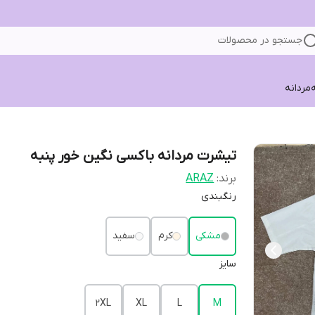
جستجو در محصولات
ه
مردانه
تیشرت مردانه باکسی نگین خور پنبه
برند:
ARAZ
رنگبندی
مشکی
کرم
سفید
سایز
2XL
XL
L
M