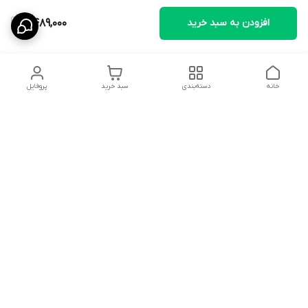
افزودن به سبد خرید
2,489,000
خانه
دسته‌بندی
سبد خرید
پروفایل
دسترسی سریع
تماس با ما
سیاست حریم خصوصی
ثبت نظرات
شکایات
درباره ما
قوانین و مقررات
فروشگاه از ساعت09:00 تا20:00 اماده پاسخگویی به مشتریان عزیز و