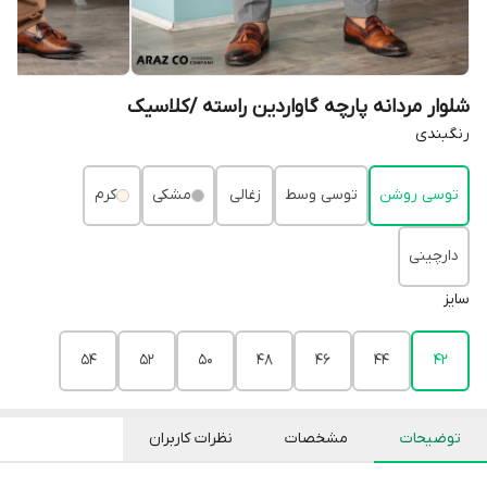
شلوار مردانه پارچه گاواردین راسته /کلاسیک
رنگبندی
توسی روشن
توسی وسط
زغالی
مشکی
کرم
دارچینی
سایز
54
52
50
48
46
44
42
توضیحات
مشخصات
نظرات کاربران