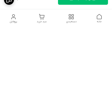
خانه
دسته‌بندی
سبد خرید
پروفایل
دسترسی سریع
تماس با ما
سیاست حریم خصوصی
ثبت نظرات
شکایات
درباره ما
قوانین و مقررات
فروشگاه از ساعت09:00 تا20:00 اماده پاسخگویی به مشتریان عزیز و
همچنین مشاوره خرید در خدمت می باشد.
شماره تماس
09148105196