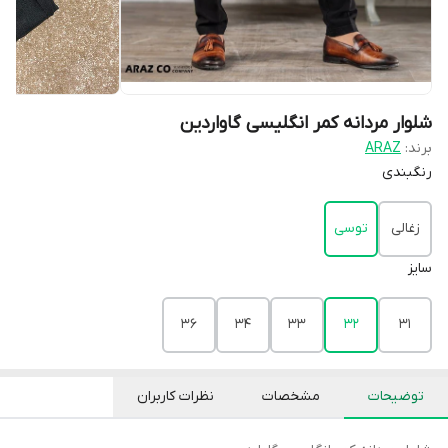
شلوار مردانه کمر انگلیسی گاواردین
برند:
ARAZ
رنگبندی
زغالی
توسی
سایز
36
34
33
32
31
توضیحات
مشخصات
نظرات کاربران