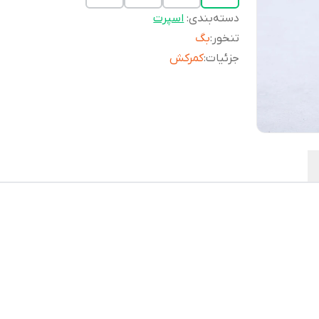
دسته‌بندی
:
اسپرت
تنخور
:
بگ
جزئیات
:
کمرکش