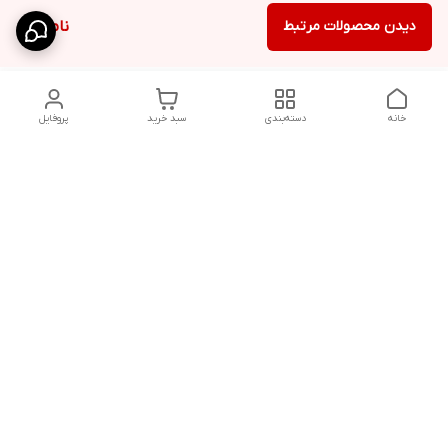
دیدن محصولات مرتبط
ناموجود
خانه
دسته‌بندی
سبد خرید
پروفایل
دسترسی سریع
تماس با ما
سیاست حریم خصوصی
ثبت نظرات
شکایات
درباره ما
قوانین و مقررات
فروشگاه از ساعت09:00 تا20:00 اماده پاسخگویی به مشتریان عزیز و