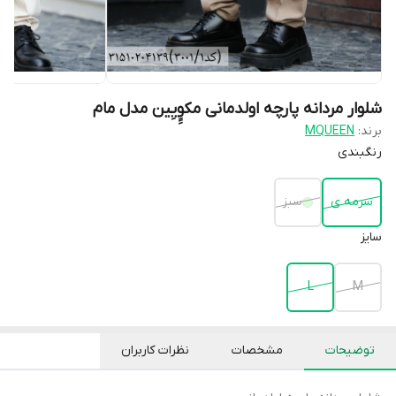
شلوار مردانه پارچه اولدمانی مکوِِِیِین مدل مام
برند:
MQUEEN
رنگبندی
سرمه ی
سبز
سایز
L
M
توضیحات
مشخصات
نظرات کاربران