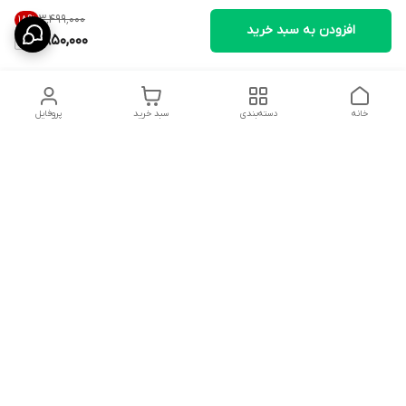
۳٬۴۹۹٬۰۰۰
18
%
افزودن به سبد خرید
2,850,000
خانه
دسته‌بندی
سبد خرید
پروفایل
دسترسی سریع
تماس با ما
سیاست حریم خصوصی
ثبت نظرات
شکایات
درباره ما
قوانین و مقررات
فروشگاه از ساعت09:00 تا20:00 اماده پاسخگویی به مشتریان عزیز و