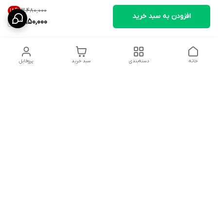
۳٬۴۸۰٬۰۰۰
18
%
افزودن به سبد خرید
2,850,000
خانه
دسته‌بندی
سبد خرید
پروفایل
دسترسی سریع
تماس با ما
سیاست حریم خصوصی
ثبت نظرات
شکایات
درباره ما
قوانین و مقررات
فروشگاه از ساعت09:00 تا20:00 اماده پاسخگویی به مشتریان عزیز و