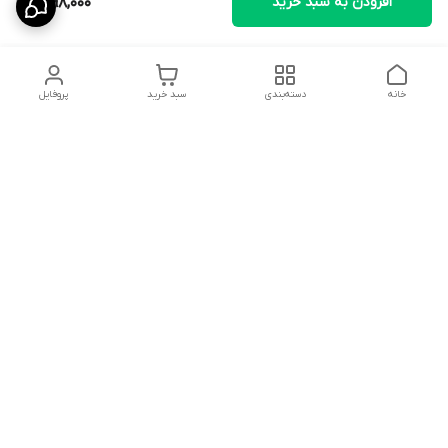
افزودن به سبد خرید
1,698,000
خانه
دسته‌بندی
سبد خرید
پروفایل
دسترسی سریع
تماس با ما
سیاست حریم خصوصی
ثبت نظرات
شکایات
درباره ما
قوانین و مقررات
فروشگاه از ساعت09:00 تا20:00 اماده پاسخگویی به مشتریان عزیز و
همچنین مشاوره خرید در خدمت می باشد.